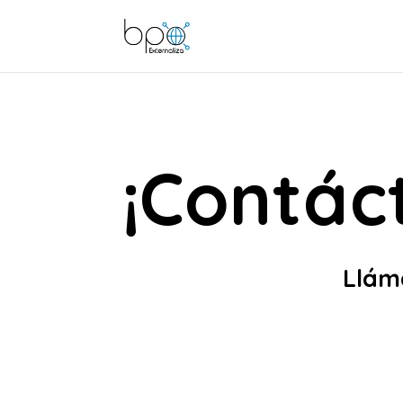
¡Contác
Lláma