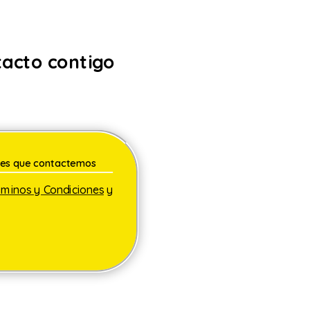
acto contigo
rminos y Condiciones
y