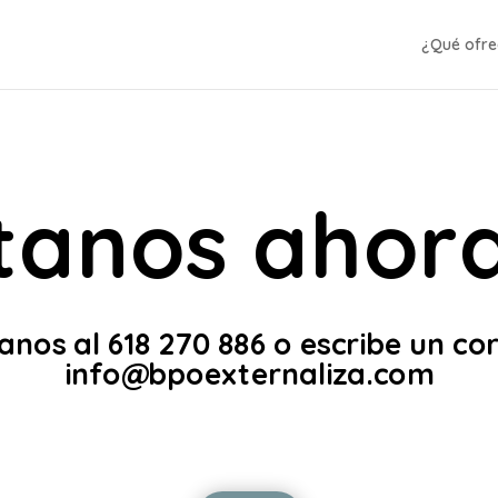
¿Qué ofr
tanos ahor
nos al 618 270 886 o escribe un co
info@bpoexternaliza.com