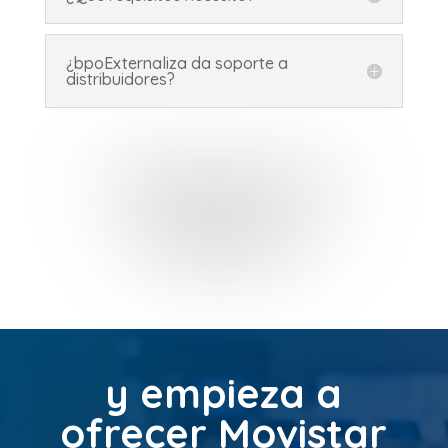
¿bpoExternaliza da soporte a
distribuidores?
Distribuir
Contacta con
nosotros,
y empieza a
ofrecer Movistar