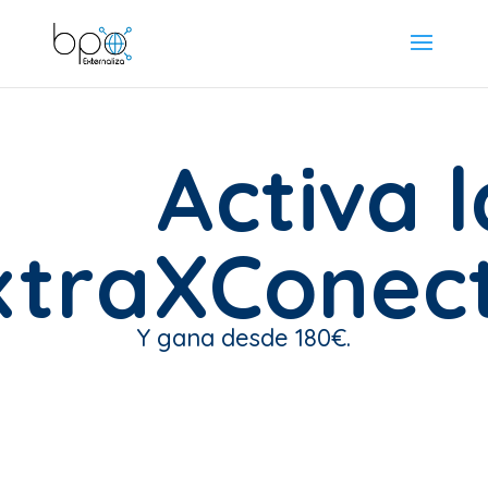
Activa l
xtraXConect
Y gana desde 180€.