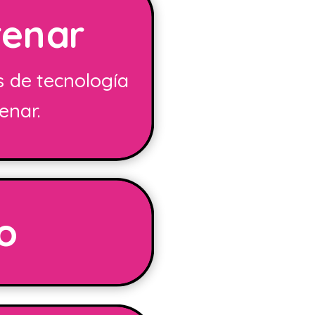
renar
s de tecnología
enar.
o