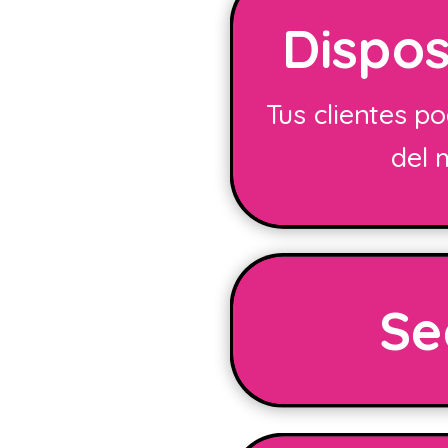
Dispos
Tus clientes p
del 
Se